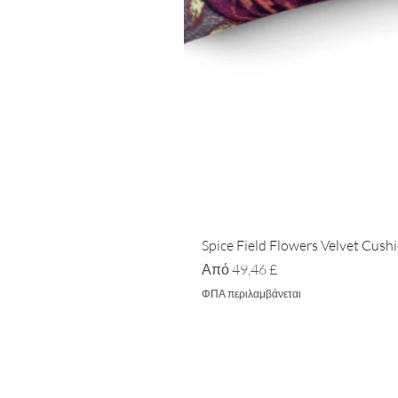
Spice Field Flowers Velvet Cush
Τιμή Έκπτωσης
Από
49,46 £
ΦΠΑ περιλαμβάνεται
ΣΠΙΤΙ