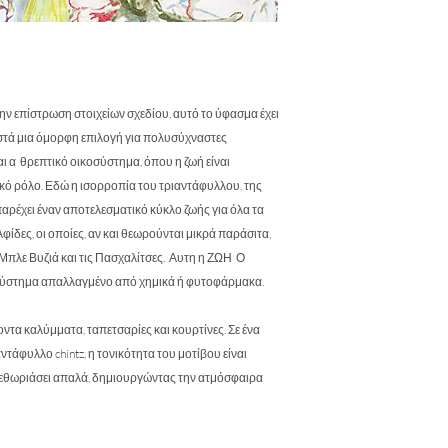
παραγωγής. Οι μετρήσ
επαναλήψεις θα πρέπ
επόμενο γραμμικό με
ην επίστρωση στοιχείων σχεδίου, αυτό το ύφασμα έχει
στά μια όμορφη επιλογή για πολυσύχναστες
αι α θρεπτικό οικοσύστημα, όπου η ζωή είναι
κό ρόλο. Εδώ η ισορροπία του τριαντάφυλλου, της
αρέχει έναν αποτελεσματικό κύκλο ζωής για όλα τα
φίδες, οι οποίες, αν και θεωρούνται μικρά παράσιτα,
α Μπλε Βυζιά και τις Πασχαλίτσες. Αυτη η ΖΩΗ Ο
κοσύστημα απαλλαγμένο από χημικά ή φυτοφάρμακα.
νοντα καλύμματα, ταπετσαρίες και κουρτίνες. Σε ένα
τάφυλλο chintz, η τονικότητα του μοτίβου είναι
ξεθωριάσει απαλά, δημιουργώντας την ατμόσφαιρα