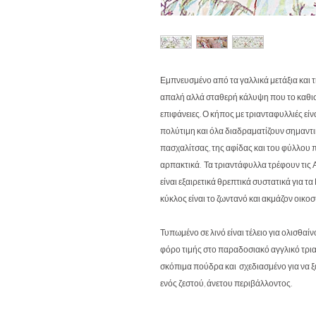
Εμπνευσμένο από τα γαλλικά μετάξια και τ
απαλή αλλά σταθερή κάλυψη που το καθι
επιφάνειες. Ο κήπος με τριανταφυλλιές είν
πολύτιμη και όλα διαδραματίζουν σημαντι
πασχαλίτσας, της αφίδας και του φύλλου π
αρπακτικά. Τα τριαντάφυλλα τρέφουν τις Α
είναι εξαιρετικά θρεπτικά συστατικά για τ
κύκλος είναι το ζωντανό και ακμάζον οι
Τυπωμένο σε λινό είναι τέλειο για ολισθαί
φόρο τιμής στο παραδοσιακό αγγλικό τριαν
σκόπιμα πούδρα και σχεδιασμένο για να 
ενός ζεστού, άνετου περιβάλλοντος.