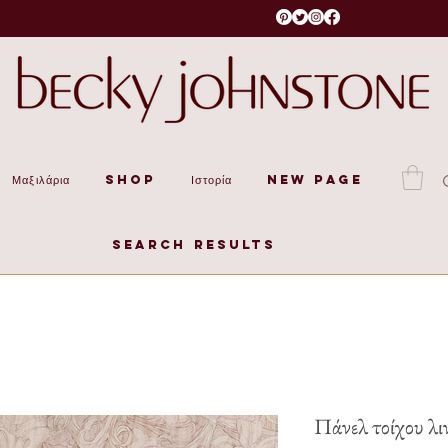
Μαξιλάρια
Shop
Ιστορία
New Page
Search Results
Πάνελ τοίχου λιν