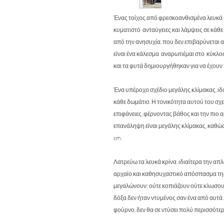
Ένας τοίχος από φρεσκοανθισμένα λευκά 
κυματιστό ανταύγειες και λάμψεις σε κάθε
από την ανησυχία, που δεν επιβαρύνεται 
είναι ένα κάλεσμα αναρωτιέμαι στο κύκλο
και τα φυτά δημιουργήθηκαν για να έχουν
Ένα υπέροχο σχέδιο μεγάλης κλίμακας, ιδα
κάθε δωμάτιο. Η τονικότητα αυτού του σχ
επιφάνειες, φέρνοντας βάθος και την πιο 
επανάληψη είναι μεγάλης κλίμακας, καθώς
cm.
Λατρεύω τα λευκά κρίνα, ιδιαίτερα την απλ
αρχαίο και καθησυχαστικό απόσπασμα της 
μεγαλώνουν: ούτε κοπιάζουν ούτε κλωσουν
δόξα δεν ήταν ντυμένος σαν ένα από αυτά. 
φούρνο, δεν θα σε ντύσει πολύ περισσότερ