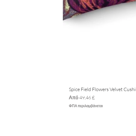
Spice Field Flowers Velvet Cush
Τιμή Έκπτωσης
Από
49,46 £
ΦΠΑ περιλαμβάνεται