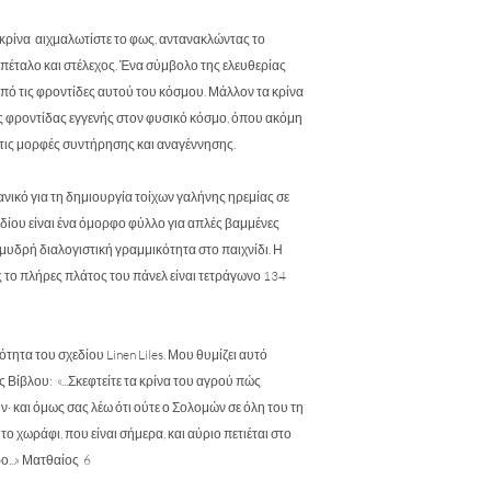
του απαιτούμενου π
Ματ πλάτος 150 cm /
κάνετε την παραγγελί
Οι ταπετσαρίες μας εί
υπάρξουν μικρές αλλ
κρίνα αιχμαλωτίστε το φως, αντανακλώντας το
και για εμπορική χρήσ
παραγωγής. Οι μετρήσ
 πέταλο και στέλεχος. Ένα σύμβολο της ελευθερίας
Όλες οι μετρήσεις εί
επαναλήψεις θα πρέπ
από τις φροντίδες αυτού του κόσμου. Μάλλον τα κρίνα
στους πελάτες μας να
επόμενο γραμμικό με
παραγγείλουν ποσότη
ς φροντίδας εγγενής στον φυσικό κόσμο, όπου ακόμη
 τις μορφές συντήρησης και αναγέννησης.
νικό για τη δημιουργία τοίχων γαλήνης ηρεμίας σε
εδίου είναι ένα όμορφο φύλλο για απλές βαμμένες
αμυδρή διαλογιστική γραμμικότητα στο παιχνίδι. Η
 το πλήρες πλάτος του πάνελ είναι τετράγωνο 134
ότητα του σχεδίου Linen Liles. Μου θυμίζει αυτό
Βίβλου: «...Σκεφτείτε τα κρίνα του αγρού πώς
· και όμως σας λέω ότι ούτε ο Σολομών σε όλη του τη
το χωράφι, που είναι σήμερα, και αύριο πετιέται στο
ο...» Ματθαίος 6