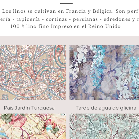
o
Los linos se cultivan en Francia y Bélgica. Son perf
ería - tapicería - cortinas - persianas - edredones y
100 % lino fino Impreso en el Reino Unido
Pais Jardín Turquesa
Vista rápida
Tarde de agua de glicina
Vista rápida