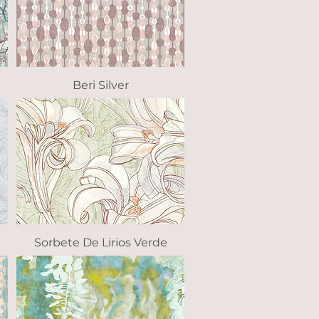
Beri Silver
Vista rápida
Sorbete De Lirios Verde
Vista rápida