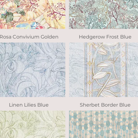
Rosa Convivium Golden
Vista rápida
Hedgerow Frost Blue
Vista rápida
Linen Lilies Blue
Vista rápida
Sherbet Border Blue
Vista rápida