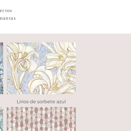
ectos
 mantas
Lirios de sorbete azul
Vista rápida