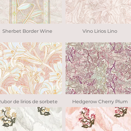
Sherbet Border Wine
Vista rápida
Vino Lirios Lino
Vista rápida
ubor de lirios de sorbete
Vista rápida
Hedgerow Cherry Plum
Vista rápida