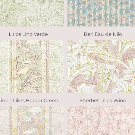
Lirios Lino Verde
Vista rápida
Beri Eau de Nilo
Vista rápida
Linen Lilies Border Green
Vista rápida
Sherbet Lilies Wine
Vista rápida