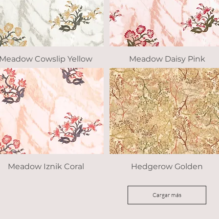
Meadow Cowslip Yellow
Vista rápida
Meadow Daisy Pink
Vista rápida
Meadow Iznik Coral
Vista rápida
Hedgerow Golden
Vista rápida
Cargar más