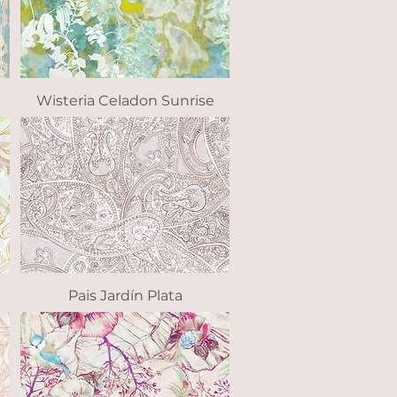
Wisteria Celadon Sunrise
Vista rápida
Pais Jardín Plata
Vista rápida