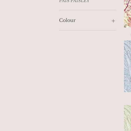
PAIS PAISLEY
Colour
COOL NEUTRALS
PINK
NEUTRALS BEIGE
LEMON
BLUES
GOLDEN YELLOWS
GREENS
CORAL REDS
TURQUOISE