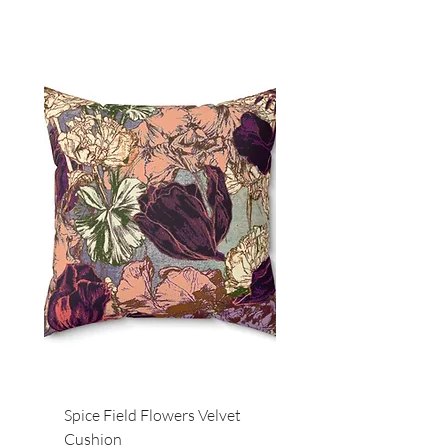
Spice Field Flowers Velvet
Red Field Flora Velvet
Cushion
Cushion