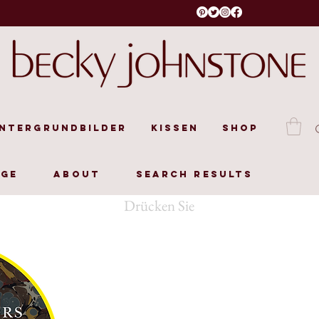
intergrundbilder
Kissen
Shop
age
About
Search Results
Drücken Sie