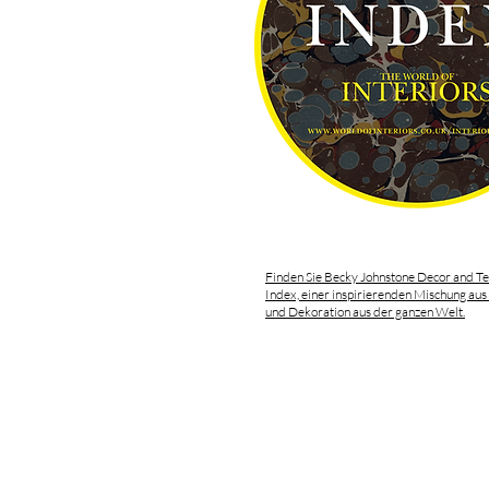
Finden Sie Becky Johnstone Decor and Tex
Index, einer inspirierenden Mischung aus
und Dekoration aus der ganzen Welt.
ZUHAUSE
NACHHALTIGKEIT